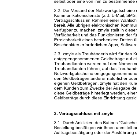
selbst oder eine von ihm zu bestimmende 
2.2. Der Versand der Netzwerkgutscheine e
Kommunikationsdienste (z.B. E-Mail, SMS
Vertragsschluss im Rahmen einer Wahlschul
bereit. Alle übrigen elektronischen Kommu
verfügbar zu machen; zmyle stellt in diese
Verfügbarkeit und das Funktionieren der fü
Erreichbarkeit eines beschenkten Dritten
Beschenkten erforderlichen Apps, Softwar
2.3. zmyle als Treuhänderin wird für de
entgegengenommenen Geldbeträge auf eine
Treuhandkonten werden auf den Namen von 
Treuhandkonten führen, auf das Treuhandv
Netzwerkgutscheine entgegengenommenen 
den Geldbeträgen anderer natürlicher oder 
eigenen Geldbeträgen. zmyle hat den Kund
dem Kunden zum Zwecke der Ausgabe der N
diese Geldbeträge hinterlegt werden, ein
Geldbeträge durch diese Einrichtung gesich
3. Vertragsschluss mit zmyle
3.1. Durch Anklicken des Buttons "Gutsche
Bestellung bestätigen wir Ihnen unmittelb
Auftragsbestätigung oder der Ausführung 