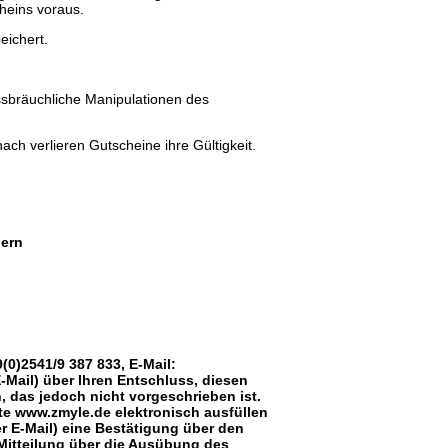
cheins voraus.
eichert.
issbräuchliche Manipulationen des
ch verlieren Gutscheine ihre Gültigkeit.
gern
0)2541/9 387 833, E-Mail:
E-Mail) über Ihren Entschluss, diesen
, das jedoch nicht vorgeschrieben ist.
te www.zmyle.de elektronisch ausfüllen
r E-Mail) eine Bestätigung über den
 Mitteilung über die Ausübung des