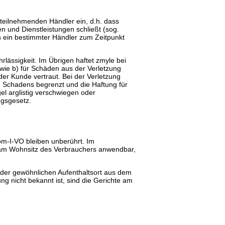
 teilnehmenden Händler ein, d.h. dass
n und Dienstleistungen schließt (sog.
ss ein bestimmter Händler zum Zeitpunkt
lässigkeit. Im Übrigen haftet zmyle bei
wie b) für Schäden aus der Verletzung
 der Kunde vertraut. Bei der Verletzung
en Schadens begrenzt und die Haftung für
l arglistig verschwiegen oder
gsgesetz.
Rom-I-VO bleiben unberührt. Im
 am Wohnsitz des Verbrauchers anwendbar,
oder gewöhnlichen Aufenthaltsort aus dem
g nicht bekannt ist, sind die Gerichte am