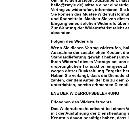
Um Ihr Widerrufsrecht auszuüben, müsse
hello@zmyle.de) mittels einer eindeutige
Vertrag zu widerrufen, informieren. Si
Sie können das Muster-Widerrufsformul
und übermitteln. Machen Sie von dieser
Eingang eines solchen Widerrufs übermi
Zur Wahrung der Widerrufsfrist reicht e
absenden.
Folgen des Widerrufs
Wenn Sie diesen Vertrag widerrufen, hab
Ausnahme der zusätzlichen Kosten, die 
Standardlieferung gewählt haben) unve
Ihren Widerruf dieses Vertrags bei uns
ursprünglichen Transaktion eingesetzt 
wegen dieser Rückzahlung Entgelte be
Haben Sie verlangt, dass die Dienstlei
zahlen, der dem Anteil der bis zu dem 
unterrichten, bereits erbrachten Diens
ENE DER WIDERRUFSBELEHRUNG
Erlöschen des Widerrufsrechts
Das Widerrufsrecht erlischt bei einem 
mit der Ausführung der Dienstleistung
Kenntnis davon bestätigt haben, dass Ih