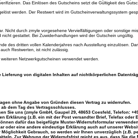
erifizieren. Das Einlösen des Gutscheins setzt die Gültigkeit des Guts
ngelöst werden. Der Restwert wird im Gutscheinverwaltungssystem gesp
bar. Nicht durch zmyle vorgesehene Vervielfältigungen oder sonstige m
nicht gestattet. Bei Zuwiderhandlungen wird der Gutschein ungültig.
de des dritten vollen Kalenderjahres nach Ausstellung einzulösen. Dana
uch Restwerten, ist nicht zulässig.
n weiteren Netzwerkgutscheinen verwendet werden.
ie Lieferung von digitalen Inhalten auf nichtkörperlichen Datenträ
Tagen ohne Angabe von Gründen diesen Vertrag zu widerrufen.
ge ab dem Tag des Vertragsschlusses.
n Sie uns (zmyle GmbH, Gaupel 29, 48653 Coesfeld, Telefon: +49(
n Erklärung (z.B. ein mit der Post versandter Brief, Telefax oder 
e können dafür das beigefügte Muster-Widerrufsformular verwenden
ar oder eine andere eindeutige Erklärung auch auf unserer Websi
 Möglichkeit Gebrauch, so werden wir Ihnen unverzüglich (z.B. pe
tteln. Zur Wahrung der Widerrufsfrist reicht es aus, dass Sie die