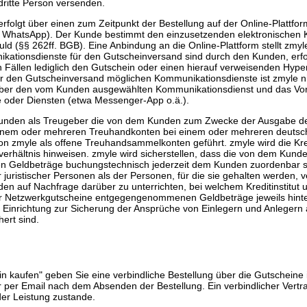
dritte Person versenden.
rfolgt über einen zum Zeitpunkt der Bestellung auf der Online-Plattf
, WhatsApp). Der Kunde bestimmt den einzusetzenden elektronischen
d (§§ 262ff. BGB). Eine Anbindung an die Online-Plattform stellt zmyl
nikationsdienste für den Gutscheinversand sind durch den Kunden, erfo
n Fällen lediglich den Gutschein oder einen hierauf verweisenden Hyper
r den Gutscheinversand möglichen Kommunikationsdienste ist zmyle nicht
 über den vom Kunden ausgewählten Kommunikationsdienst und das Vor
e oder Diensten (etwa Messenger-App o.ä.).
n Kunden als Treugeber die von dem Kunden zum Zwecke der Ausgabe d
m oder mehreren Treuhandkonten bei einem oder mehreren deutschen 
zmyle als offene Treuhandsammelkonten geführt. zmyle wird die Kredit
erhältnis hinweisen. zmyle wird sicherstellen, dass die von dem Ku
Geldbeträge buchungstechnisch jederzeit dem Kunden zuordenbar se
juristischer Personen als der Personen, für die sie gehalten werden, 
en auf Nachfrage darüber zu unterrichten, bei welchem Kreditinstitut
etzwerkgutscheine entgegengenommenen Geldbeträge jeweils hinterleg
er Einrichtung zur Sicherung der Ansprüche von Einlegern und Anleger
ert sind.
in kaufen" geben Sie eine verbindliche Bestellung über die Gutschein
ar per Email nach dem Absenden der Bestellung. Ein verbindlicher Vertr
der Leistung zustande.