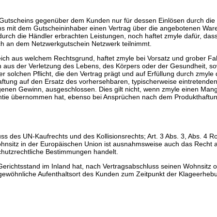
ten Gutscheins gegenüber dem Kunden nur für dessen Einlösen durch die
ins mit dem Gutscheininhaber einen Vertrag über die angebotenen Ware
ie durch die Händler erbrachten Leistungen, noch haftet zmyle dafür, da
ch an dem Netzwerkgutschein Netzwerk teilnimmt.
ich aus welchem Rechtsgrund, haftet zmyle bei Vorsatz und grober Fahr
en aus der Verletzung des Lebens, des Körpers oder der Gesundheit, so
ner solchen Pflicht, die den Vertrag prägt und auf Erfüllung durch zmyle
 Haftung auf den Ersatz des vorhersehbaren, typischerweise eintretend
enen Gewinn, ausgeschlossen. Dies gilt nicht, wenn zmyle einen Mange
ntie übernommen hat, ebenso bei Ansprüchen nach dem Produkthaftun
uss des UN-Kaufrechts und des Kollisionsrechts; Art. 3 Abs. 3, Abs. 4 
ohnsitz in der Europäischen Union ist ausnahmsweise auch das Recht
hutzrechtliche Bestimmungen handelt.
erichtsstand im Inland hat, nach Vertragsabschluss seinen Wohnsitz 
 gewöhnliche Aufenthaltsort des Kunden zum Zeitpunkt der Klageerhebun