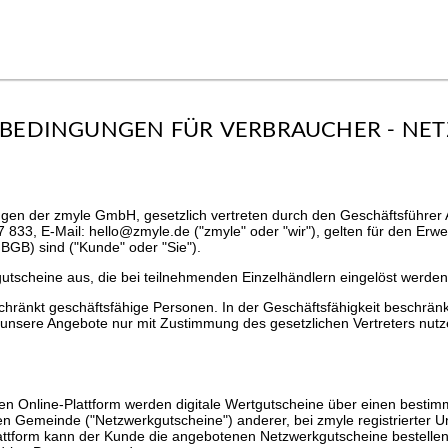
We use cookies
SBEDINGUNGEN FÜR VERBRAUCHER - NE
We use cookies and other technologies on our website. Some of these are
essential, while others help us to improve this website and your
experience. Personal data can be processed (e.g. IP addresses), e.g. B. for
gen der zmyle GmbH, gesetzlich vertreten durch den Geschäftsführer
personalized ads and content or ad and content measurement. You can
 833, E-Mail: hello@zmyle.de ("zmyle" oder "wir"), gelten für den Er
find more information about the use of your data in our
data protection
BGB) sind ("Kunde" oder "Sie").
declaration. You can revoke or adjust your selection at any time under
Settings.
rkgutscheine aus, die bei teilnehmenden Einzelhändlern eingelöst werde
schränkt geschäftsfähige Personen. In der Geschäftsfähigkeit beschrän
unsere Angebote nur mit Zustimmung des gesetzlichen Vertreters nutz
Only essential
Accept all
Settings
lten Online-Plattform werden digitale Wertgutscheine über einen bes
en Gemeinde ("Netzwerkgutscheine") anderer, bei zmyle registrierter 
lattform kann der Kunde die angebotenen Netzwerkgutscheine bestelle