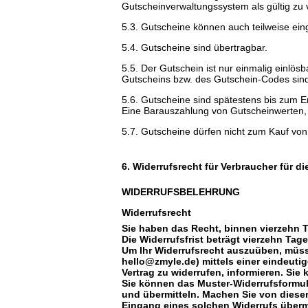
Gutscheinverwaltungssystem als gültig zu v
5.3. Gutscheine können auch teilweise ei
5.4. Gutscheine sind übertragbar.
5.5. Der Gutschein ist nur einmalig einlös
Gutscheins bzw. des Gutschein-Codes sind 
5.6. Gutscheine sind spätestens bis zum En
Eine Barauszahlung von Gutscheinwerten, a
5.7. Gutscheine dürfen nicht zum Kauf vo
6. Widerrufsrecht für Verbraucher für d
WIDERRUFSBELEHRUNG
Widerrufsrecht
Sie haben das Recht, binnen vierzehn 
Die Widerrufsfrist beträgt vierzehn Ta
Um Ihr Widerrufsrecht auszuüben, müsse
hello@zmyle.de) mittels einer eindeutige
Vertrag zu widerrufen, informieren. Si
Sie können das Muster-Widerrufsformul
und übermitteln. Machen Sie von dieser
Eingang eines solchen Widerrufs übermi