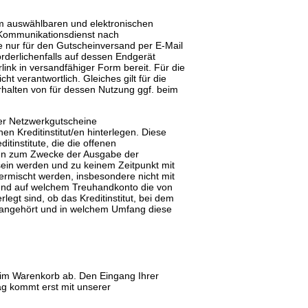
orm auswählbaren und elektronischen
 Kommunikationsdienst nach
e nur für den Gutscheinversand per E-Mail
rderlichenfalls auf dessen Endgerät
link in versandfähiger Form bereit. Für die
 verantwortlich. Gleiches gilt für die
halten von für dessen Nutzung ggf. beim
er Netzwerkgutscheine
Kreditinstitut/en hinterlegen. Diese
institute, die die offenen
nden zum Zwecke der Ausgabe der
in werden und zu keinem Zeitpunkt mit
vermischt werden, insbesondere nicht mit
 und auf welchem Treuhandkonto die von
t sind, ob das Kreditinstitut, bei dem
n angehört und in welchem Umfang diese
e im Warenkorb ab. Den Eingang Ihrer
ag kommt erst mit unserer