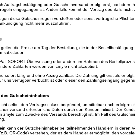
urch Auftragsbestätigung oder Gutscheinversand erfolgt erst, nachdem
geln eingegangen ist. Andernfalls kommt der Vertrag ebenfalls nicht 
egen diese Gutscheinregeln verstoßen oder sonst vertragliche Pflichten
rankündigung nicht mehr auszuführen.
g
e gelten die Preise am Tag der Bestellung, die in der Bestellbestätigu
Umsatzsteuer.
yPal, SOFORT Überweisung oder andere im Rahmen des Bestellprozes
 Andere Zahlarten werden von zmyle nicht akzeptiert.
 sofort fällig und ohne Abzug zahlbar. Die Zahlung gilt erst als erfolgt
für uns verfügbar verbucht ist oder dieser den Zahlungseingang gegenü
 des Gutscheininhabers
nicht selbst den Vertragsschluss begründet, unmittelbar nach erfolgrei
heinversand erforderliche Daten durch den Kunden initiiert. Der Kunde
n zmyle zum Zwecke des Versands berechtigt ist. Im Fall des Gutschei
ng.
hein kann der Gutscheininhaber bei teilnehmenden Händlern in deren Ve
 (z.B. QR-Code) versehen, der es dem Händler ermöglicht, den vorgele