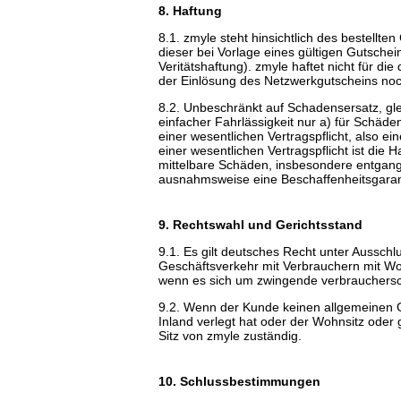
8. Haftung
8.1. zmyle steht hinsichtlich des bestell
dieser bei Vorlage eines gültigen Gutsche
Veritätshaftung). zmyle haftet nicht für d
der Einlösung des Netzwerkgutscheins no
8.2. Unbeschränkt auf Schadensersatz, gle
einfacher Fahrlässigkeit nur a) für Schäd
einer wesentlichen Vertragspflicht, also ei
einer wesentlichen Vertragspflicht ist die
mittelbare Schäden, insbesondere entgang
ausnahmsweise eine Beschaffenheitsgara
9. Rechtswahl und Gerichtsstand
9.1. Es gilt deutsches Recht unter Ausschl
Geschäftsverkehr mit Verbrauchern mit W
wenn es sich um zwingende verbrauchersc
9.2. Wenn der Kunde keinen allgemeinen G
Inland verlegt hat oder der Wohnsitz oder
Sitz von zmyle zuständig.
10. Schlussbestimmungen