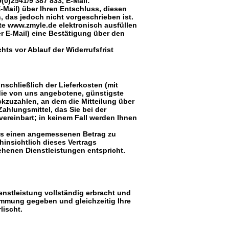
0)2541/9 387 833, E-Mail:
E-Mail) über Ihren Entschluss, diesen
, das jedoch nicht vorgeschrieben ist.
te www.zmyle.de elektronisch ausfüllen
r E-Mail) eine Bestätigung über den
hts vor Ablauf der Widerrufsfrist
nschließlich der Lieferkosten (mit
 die von uns angebotene, günstigste
kzuzahlen, an dem die Mitteilung über
ahlungsmittel, das Sie bei der
vereinbart; in keinem Fall werden Ihnen
uns einen angemessenen Betrag zu
hinsichtlich dieses Vertrags
ehenen Dienstleistungen entspricht.
enstleistung vollständig erbracht und
immung gegeben und gleichzeitig Ihre
lischt.