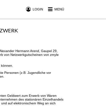
LOGIN
MENÜ
TZWERK
 Alexander Hermann Arend, Gaupel 29,
werb von Netzwerkgutscheinen von zmyle
n können.
kte Personen (z.B. Jugendliche vor
en.
timmten Geldwert zum Erwerb von Waren
Unternehmen des stationären Einzelhandels
n und auf elektronischem Weg an sich