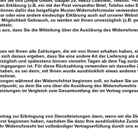
n Sie uns (zmyle GmbH, Gaupel 29, 48653 Coesfeld, Telefon: +49(
n Erklärung (z.B. ein mit der Post versandter Brief, Telefax oder 
e können dafür das beigefügte Muster-Widerrufsformular verwenden
ar oder eine andere eindeutige Erklärung auch auf unserer Websi
 Möglichkeit Gebrauch, so werden wir Ihnen unverzüglich (z.B. pe
tteln.
s aus, dass Sie die Mitteilung über die Ausübung des Widerrufsrec
en wir Ihnen alle Zahlungen, die wir von Ihnen erhalten haben, ei
sich daraus ergeben, dass Sie eine andere Art der Lieferung als
rzüglich und spätestens binnen vierzehn Tagen ab dem Tag zurüc
 eingegangen ist. Für diese Rückzahlung verwenden wir dasselbe Z
haben, es sei denn, mit Ihnen wurde ausdrücklich etwas anderes 
rechnet.
stungen während der Widerrufsfrist beginnen soll, so haben Sie 
Zeitpunkt, zu dem Sie uns über die Ausübung des Widerrufsrechts 
tleistungen im Vergleich zum Gesamtumfang der im Vertrag vorges
Vertrag zur Erbringung von Dienstleistungen dann, wenn wir die Di
 erst begonnen haben, nachdem Sie dazu Ihre ausdrückliche Zust
r Widerrufsrecht bei vollständiger Vertragserfüllung durch uns er